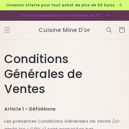
et
Livraison offerte pour tout achat de plus de 50 Euros
passer
au
Tous nos produits sont conforme ou CE
contenu
Cuisine Mine D'or
Panier
Conditions
Générales de
Ventes
Article 1 – Définitions
Les présentes Conditions Générales de Vente (ci-
après les « CGV ») sont proposées par