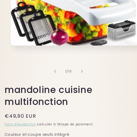
Ouvrir
le
média
1
dans
une
de
1
/
10
fenêtre
modale
mandoline cuisine
multifonction
Prix
€49,90 EUR
habituel
Frais d'expédition
calculés à l'étape de paiement.
Couleur et coupe œufs intégré