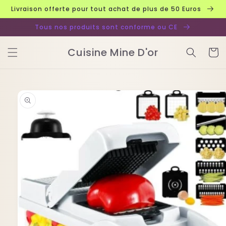
et
Livraison offerte pour tout achat de plus de 50 Euros
passer
au
Tous nos produits sont conforme ou CE
contenu
Cuisine Mine D'or
Panier
Passer aux
informations
produits