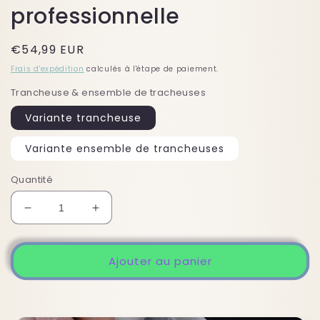
professionnelle
Prix
€54,99 EUR
habituel
Frais d'expédition
calculés à l'étape de paiement.
Trancheuse & ensemble de tracheuses
Variante trancheuse
Variante ensemble de trancheuses
Quantité
Réduire
Augmenter
la
la
quantité
quantité
de
de
Ajouter au panier
mandoline
mandoline
cuisine
cuisine
professionnelle
professionnelle